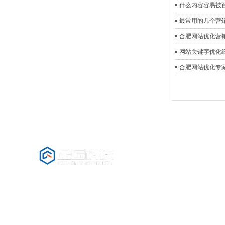
什么内容容易被
最常用的几个营
合肥网站优化营
网站关键字优化
合肥网站优化专
公司名称：安徽企匠科技有限公司
固定电话：0551-63850612 400-6568-369
手机：薛经理 13965051587 (微信同号)
地址：合肥市蜀山区长江西路与潜山路交口天玥中心