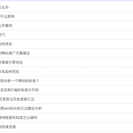
怎么办
有什么影响
化关键词
技巧
如何优化
型网站推广方案建议
行搜索引擎优化
排名如何优化
方面分析一个网站的价值？
，其实和C端的有很大不同
,百度算法历史更新汇总
肥seo给出的几点建议分析
键词链接你知道怎么做吗
法快速见效