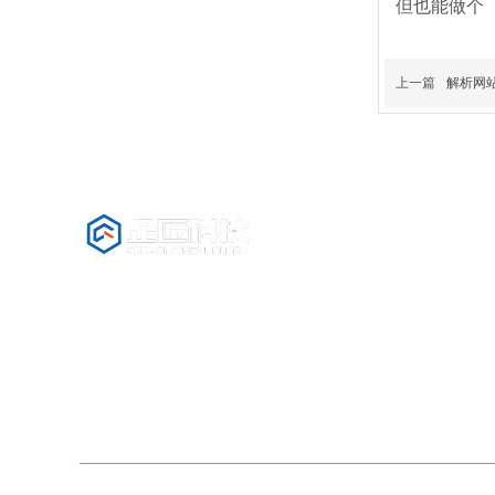
但也能做个
上一篇
解析网站
公司名称：安徽企匠科技有限公司
固定电话：0551-63850612 400-6568-369
手机：薛经理 13965051587 (微信同号)
地址：合肥市蜀山区长江西路与潜山路交口天玥中心
字楼801 802 816室