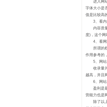
进入网站后
字体大小是
值是比较高
3、看内
内容质量才
度)，这个
4、看网
所谓的权重
作用参考的
5、网站
收录量并不
越高，并且
6、网站
盈利是最能
营能力也是
除了以上6